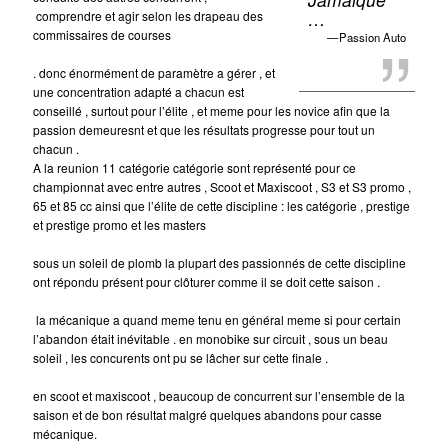
…
comprendre et agir selon les drapeau des
commissaires de courses
Passion Auto
. donc énormément de paramètre a gérer , et
une concentration adapté a chacun est
conseillé , surtout pour l’élite , et meme pour les novice afin que la
passion demeuresnt et que les résultats progresse pour tout un
chacun .
A la reunion 11 catégorie catégorie sont représenté pour ce
championnat avec entre autres , Scoot et Maxiscoot , S3 et S3 promo ,
65 et 85 cc ainsi que l’élite de cette discipline : les catégorie , prestige
et prestige promo et les masters
sous un soleil de plomb la plupart des passionnés de cette discipline
ont répondu présent pour clôturer comme il se doit cette saison .
la mécanique a quand meme tenu en général meme si pour certain
l’abandon était inévitable . en monobike sur circuit , sous un beau
soleil , les concurents ont pu se lâcher sur cette finale .
en scoot et maxiscoot , beaucoup de concurrent sur l’ensemble de la
saison et de bon résultat malgré quelques abandons pour casse
mécanique.