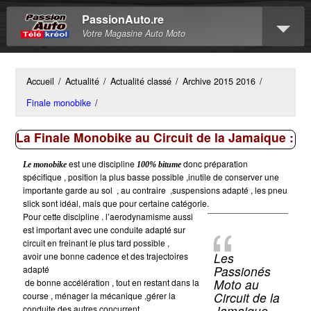
PassionAuto.re
Votre Magasine Auto Moto
Accueil
/
Actualité
/
Actualité classé
/
Archive 2015 2016
/
Finale monobike
/
La Finale Monobike au Circuit de la Jamaique :
est une discipline
donc préparation
Le monobike
100% bitume
spécifique , position la plus basse possible ,inutile de conserver une
importante garde au sol , au contraire ,suspensions adapté , les pneu
slick sont idéal, mais que pour certaine catégorie.
Pour cette discipline . l’aerodynamisme aussi
est important avec une conduite adapté sur
circuit en freinant le plus tard possible ,
Les
avoir une bonne cadence et des trajectoires
Passionés
adapté
Moto au
de bonne accélération , tout en restant dans la
Circuit de la
course , ménager la mécanique ,gérer la
Jamaique
conduite des autres concurrent ,