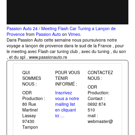
Passion Auto 24 / Meeting Flash Car Tuning a Lançon de
Provence
from
Passion Auto
on
Vimeo
.
Dans Passion Auto cette semaine nous poursuivons notre
voyage a lançon de provence dans le sud de la France , pour
le meeting avec Flash car tuning club , avec du tuning , du son
, et du spl . www.passionauto.re
QUI
POUR VOUS
CONTACTEZ
SOMMES
TENIR
NOUS :
NOUS :
INFORMÉ :
ODR
ODR
Inscrivez
Production:
Production :
vous a notre
Contact :
80 Rue
mailing list
0692 874
Martinel
en cliquant
510
Lassay
ici …
mail :
97430
webmaster@passiontuni
Tampon