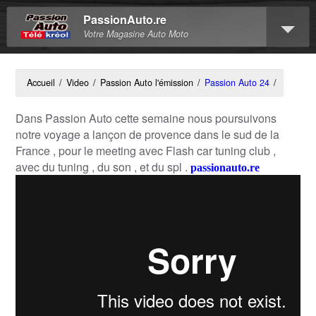
PassionAuto.re
Votre Magasine Auto Moto
Accueil
/
Video
/
Passion Auto l'émission
/
Passion Auto 24
/
Dans Passion Auto cette semaine nous poursuivons
notre voyage a lançon de provence dans le sud de la
France , pour le meeting avec Flash car tuning club ,
avec du tuning , du son , et du spl .
passionauto.re