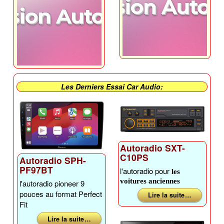
Passion Auto 
ssion Auto 974
Les Derniers Essai Car Audio:
Autoradio SXT-
C10PS
Autoradio SPH-
PF97BT
l'autoradio pour
les
voitures anciennes
l'autoradio pioneer 9
pouces au format Perfect
Lire la suite …
Fit
Lire la suite …