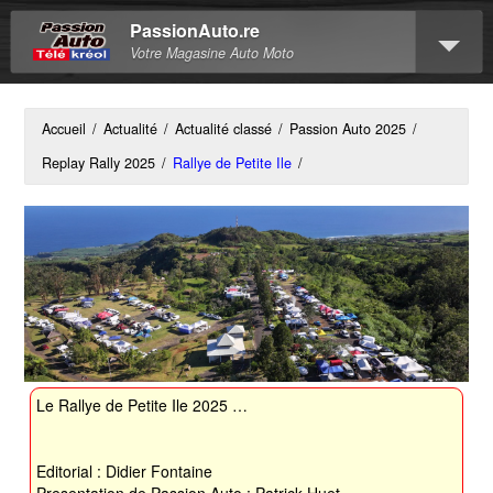
PassionAuto.re
Votre Magasine Auto Moto
Accueil
/
Actualité
/
Actualité classé
/
Passion Auto 2025
/
Replay Rally 2025
/
Rallye de Petite Ile
/
Le Rallye de Petite Ile 2025 …
Editorial : Didier Fontaine