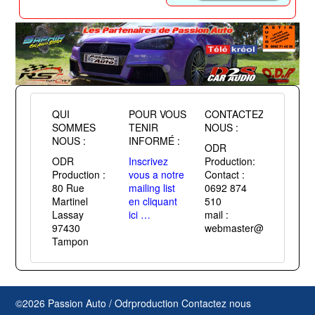
QUI
POUR VOUS
CONTACTEZ
SOMMES
TENIR
NOUS :
NOUS :
INFORMÉ :
ODR
ODR
Inscrivez
Production:
Production :
vous a notre
Contact :
80 Rue
mailing list
0692 874
Martinel
en cliquant
510
Lassay
ici …
mail :
97430
webmaster@passiontuni
Tampon
©2026 Passion Auto / Odrproduction
Contactez nous