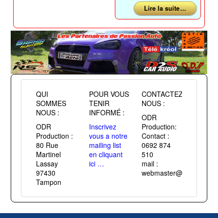
Lire la suite …
QUI
POUR VOUS
CONTACTEZ
SOMMES
TENIR
NOUS :
NOUS :
INFORMÉ :
ODR
ODR
Inscrivez
Production:
Production :
vous a notre
Contact :
80 Rue
mailing list
0692 874
Martinel
en cliquant
510
Lassay
ici …
mail :
97430
webmaster@passiontuni
Tampon