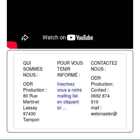
QUI
POUR VOUS
CONTACTEZ
SOMMES
TENIR
NOUS :
NOUS :
INFORMÉ :
ODR
ODR
Inscrivez
Production:
Production :
vous a notre
Contact :
80 Rue
mailing list
0692 874
Martinel
en cliquant
510
Lassay
ici …
mail :
97430
webmaster@passiontuni
Tampon