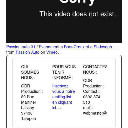
Passion auto 31 / Evenement a Bras-Creux et a St-Joseph ....
from
Passion Auto
on
Vimeo
.
QUI
POUR VOUS
CONTACTEZ
SOMMES
TENIR
NOUS :
NOUS :
INFORMÉ :
ODR
ODR
Inscrivez
Production:
Production :
vous a notre
Contact :
80 Rue
mailing list
0692 874
Martinel
en cliquant
510
Lassay
ici …
mail :
97430
webmaster@passiontuni
Tampon