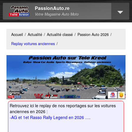
PassionAuto.re
Votre Magasine Auto Moto
Accueil
/
Actualité
/
Actualité classé
/
Passion Auto 2026
/
Replay voitures anciennes
/
Retrouvez ici le replay de nos reportages sur les voitures
anciennes en 2026 :
-AG et 1et Rasso Rally Legend en 2026 ….