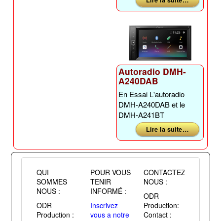
Lire la suite …
Autoradio DMH-
A240DAB
En Essai L'autoradio
DMH-A240DAB et le
DMH-A241BT
Lire la suite …
QUI
POUR VOUS
CONTACTEZ
SOMMES
TENIR
NOUS :
NOUS :
INFORMÉ :
ODR
ODR
Inscrivez
Production:
Production :
vous a notre
Contact :