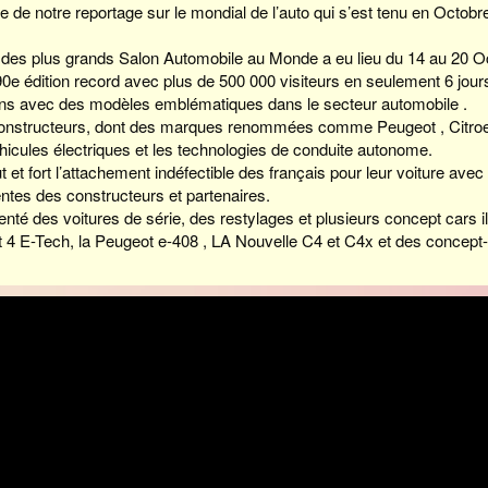
e de notre reportage sur le mondial de l’auto qui s’est tenu en Octobr
’un des plus grands Salon Automobile au Monde a eu lieu du 14 au 20 
 90e édition record avec plus de 500 000 visiteurs en seulement 6 jou
ons avec des modèles emblématiques dans le secteur automobile .
constructeurs, dont des marques renommées comme Peugeot , Citroen ,
icules électriques et les technologies de conduite autonome.
t et fort l’attachement indéfectible des français pour leur voiture ave
entes des constructeurs et partenaires.
nté des voitures de série, des restylages et plusieurs concept cars ill
lt 4 E-Tech, la Peugeot e-408 , LA Nouvelle C4 et C4x et des conce