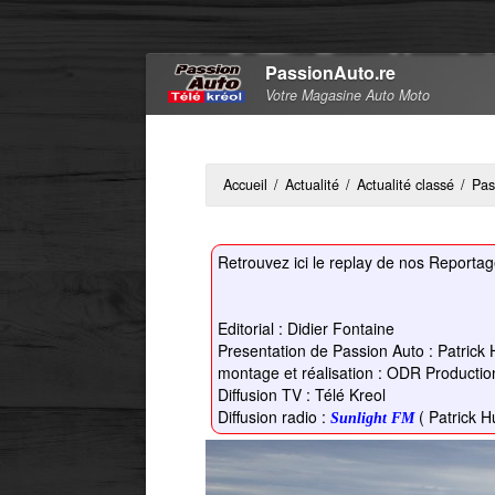
PassionAuto.re
Votre Magasine Auto Moto
Accueil
/
Actualité
/
Actualité classé
/
Pas
Retrouvez ici le replay de nos Reportag
Editorial : Didier Fontaine
Presentation de Passion Auto : Patrick 
montage et réalisation : ODR Productio
Diffusion TV : Télé Kreol
Diffusion radio :
( Patrick Hu
Sunlight FM