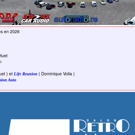
ges en 2026
Huet
n
et ) et
( Dominique Volia )
Life Reunion
sion Auto