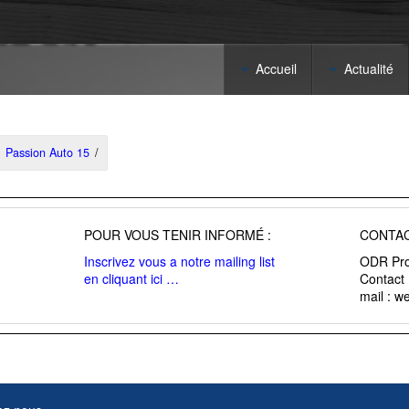
Accueil
Actualité
Passion Auto 15
/
POUR VOUS TENIR INFORMÉ :
CONTAC
Inscrivez vous a notre mailing list
ODR Pro
en cliquant ici …
Contact
mail : 