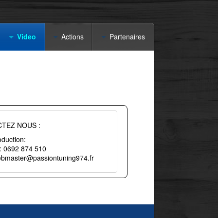
Video
Actions
Partenaires
TEZ NOUS :
duction:
 : 0692 874 510
webmaster@passiontuning974.fr