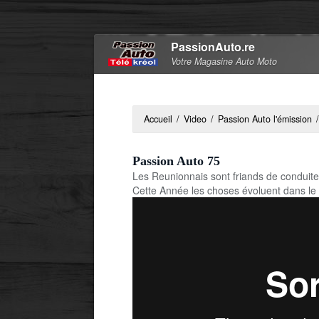
PassionAuto.re
Votre Magasine Auto Moto
Accueil
/
Video
/
Passion Auto l'émission
/
Passion Auto 75
Les Reunionnais sont friands de conduite 
Cette Année les choses évoluent dans le