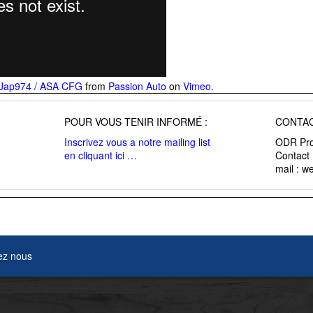
g Jap974 / ASA CFG
from
Passion Auto
on
Vimeo
.
POUR VOUS TENIR INFORMÉ :
CONTAC
Inscrivez vous a notre mailing list
ODR Pro
en cliquant ici …
Contact
mail : 
ez nous