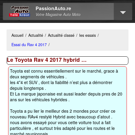
PassionAuto.re
Votre Magasine Auto Moto
Accueil
/
Actualité
/
Actualité classé
/
les essais
/
Essai du Rav 4 2017
/
Le Toyota Rav 4 2017 hybrid …
Toyota est connu essentiellement sur le marché, grace à
deux segments de véhicules .
les 4*4 et SUV , dont la fiabilité n’est plus a démontrer
depuis longtemps .
Et La marque japonaise est aussi leader depuis pres de 20
ans sur les véhicules hybrides .
Toyota a pu lier le meilleur des 2 mondes pour créer ce
nouveau RAv4 restylé Hybrid avec beaucoup d’atout .
nous avons essayé pour vous cette voiture tout a fait
particulière , et surtout très adapté pour les routes et le
marché reunionnais .