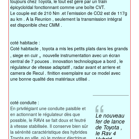
toujours chez Toyota, le tout est géré par un train
épicycloïdal fonctionnant comme une boîte CVT.
Le couple est de 210 Nm .et l’emission de CO2 est de 117g
au km . A la Reunion , seulement la transmission intégral
est disponible chez CMM .
coté habitacle :
Coté habitacle , toyota a mis les petits plats dans les grands
,
, siege en cuir
nouvelle instrumentation avec un écran
central de 7 pouces . innovation technologique a bord , le
régulateur de vitesse adaptatif , radar avant et arriere et
camera de Recul . finition exemplaire sur ce model avec
une bonne qualité des matériaux utilisé .
coté conduite :
En privilégiant une conduite paisible et
en actionnant le régulateur dès que
Le nouveau
possible, le RAV4 se fait doux et feutré
fer de lance
à vitesse stabilisée. Il conserve bien sûr
de Toyota ,
la sérénité caractéristique des hybrides
le Rav 4
Toyota en ville, où le moteur électrique
Hybrid …