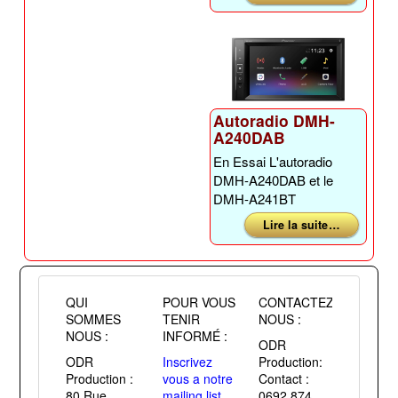
Autoradio DMH-
A240DAB
En Essai L'autoradio
DMH-A240DAB et le
DMH-A241BT
Lire la suite …
QUI
POUR VOUS
CONTACTEZ
SOMMES
TENIR
NOUS :
NOUS :
INFORMÉ :
ODR
ODR
Inscrivez
Production:
Production :
vous a notre
Contact :
80 Rue
mailing list
0692 874